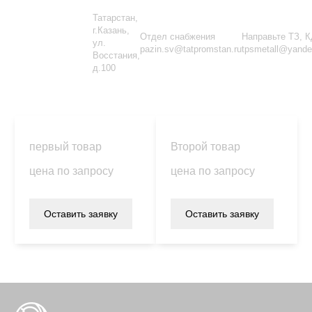
Татарстан,
г.Казань,
Отдел снабжения
Направьте ТЗ, 
ул.
pazin.sv@tatpromstan.ru
tpsmetall@yande
Восстания,
д.100
первый товар
Второй товар
цена по запросу
цена по запросу
Оставить заявку
Оставить заявку