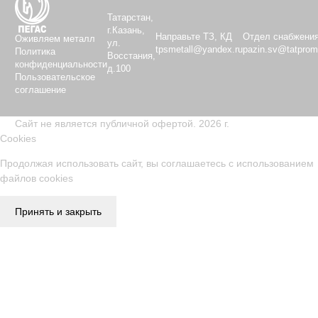
Татарстан,
г.Казань,
Направьте ТЗ, КД
Отдел снабжени
Оживляем металл
ул.
tpsmetall@yandex.ru
pazin.sv@tatprom
Политика
Восстания,
конфиденциальности
д.100
Пользовательское
соглашение
Сайт не является публичной офертой. 2026 г.
Cookies
Продолжая использовать сайт, вы соглашаетесь с использованием
файлов cookies
Принять и закрыть